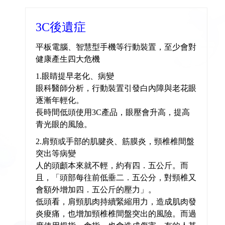
3C後遺症
平板電腦、智慧型手機等行動裝置，至少會對
健康產生四大危機
1.眼睛提早老化、病變
眼科醫師分析，行動裝置引發白內障與老花眼
逐漸年輕化。
長時間低頭使用3C產品，眼壓會升高，提高
青光眼的風險。
2.肩頸或手部的肌腱炎、筋膜炎，頸椎椎間盤
突出等病變
人的頭顱本來就不輕，約有四．五公斤。而
且，「頭部每往前低垂二．五公分，對頸椎又
會額外增加四．五公斤的壓力」。
低頭看，肩頸肌肉持續緊縮用力，造成肌肉發
炎痠痛，也增加頸椎椎間盤突出的風險。而過