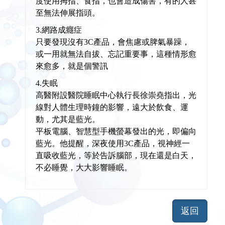
度使用拇指、食指，也會造成傷害，有的人甚
至無法伸展指頭。
3.網路成癮症
只要發現沒有3C產品，會焦慮或脾氣暴躁，
或一用就無法自拔、忘記重要事，這種情形愈
來愈多，就是個警訊
4.失眠
高醫附設醫院睡眠中心執行長徐崇堯指出，光
線對人體生理時鐘的影響，遠大於飲食、運
動，尤其是藍光。
平板電腦、智慧型手機螢幕發出的光，即偏向
藍光。他提醒，深夜使用3C產品，視神經一
直吸收藍光，等於告訴腦部，現在還是白天，
不必睡覺，大大影響睡眠。