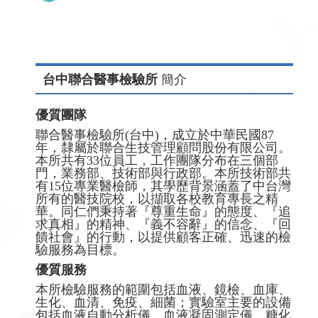
台中聯合醫事檢驗所
簡介
優質團隊
聯合醫事檢驗所(台中)，成立於中華民國87
年，隸屬於聯合生技管理顧問股份有限公司。
本所共有33位員工，工作團隊分布在三個部
門，業務部、技術部與行政部。本所技術部共
有15位專業醫檢師，其學歷背景涵蓋了中台灣
所有的醫技院校，以擷取各校教育專長之精
華。同仁們秉持著『尊重生命』的態度、『追
求真相』的精神、『義不容辭』的信念、『回
饋社會』的行動，以提供顧客正確、迅速的檢
驗服務為目標。
優質服務
本所檢驗服務的範圍包括血液、鏡檢、血庫、
生化、血清、免疫、細菌；實驗室主要的設備
包括血液自動分析儀、血液凝固測定儀、糖化