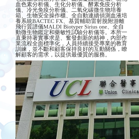
血色素分析儀、生化分析儀、酵素免疫分析
儀、冷光免疫分析儀、二氧化碳微生物培養
箱、生物安全操作櫃、全自動連續偵測血液培
養系統BACTEC FX、基質輔助雷射脫附游離
飛行質譜儀MALDI Biotyper Sirius one、全自
動微生物鑑定和藥敏性試驗分析儀等。本所一
直秉持著實事求是、奮發創新的精神，內部作
業流程全面標準化，人員持續接受專業的教育
訓練，並不斷和顧客保持良好的互動關係，瞭
解顧客的需求，以提供最優質的服務。