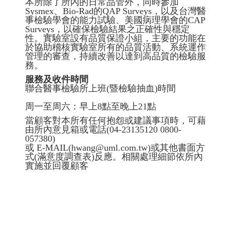
本所除了所內的日常品管外，同時參加
Sysmex、Bio-Rad的QAP Surveys，以及台灣醫
事檢驗學會的能力試驗、美國病理學會的CAP
Surveys，以確保檢驗結果之正確性與穩定
性。實驗室設有品質保證小組，主要的功能在
於協助稽核實驗室所有的品質活動、系統運作
管理的審查，持續改善以達到高品質的檢驗服
務。
服務及收件
時間
聯合醫事檢驗所上班(暨檢驗抽血)時間
周一至周六：早上8點至晚上21點
當顧客對本所有任何抱怨或建議事項時，可藉
由所內意見箱或電話(04-23135120 0800-
057380)
或 E-MAIL(hwang@uml.com.tw)或其他書面方
式(滿意度調查表)反應。相關處理細節依所內
實施並回覆顧客