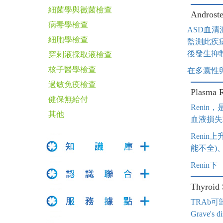
細菌學與黴菌檢查
Andros
病毒學檢查
ASD血
細胞學檢查
監測此疾
後發生抑
穿剌液採取液檢查
核子醫學檢查
在多囊性
過敏免疫檢查
Plasm
健保無給付
Renin
其他
血液損失或
Reni
能不全)
Renin下
Thyroi
TRAb可歸類
Grave's d