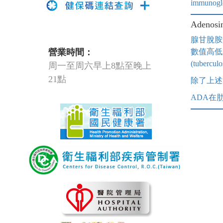
immunogl
Adeno
腺甘脫胺脢
營業時間：
數值高低來
(tubercul
周一至周六早上8點至晚上
21點
除了上述
ADA在