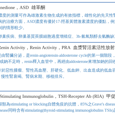
tenedione，ASD 雄睪酮
清濃度的測量可作為雄激素生物生成的有效指標，雄性化的先天性
病的治療方面，ASD濃度有優於17-羥基黃體激素濃度的優點，
制的情形較少。
卵巢疾病、卵巢基質莢膜細胞過度增殖症、3b-氫氧類醇去氫酶
a Renin Activity，Renin Activity，PRA 血漿腎活素活
，是由腎臟分泌，是renin-angiotensin-aldosterone cy
鈉不足時，renin釋入血管中，再經由aldosterone來增加鈉的回
n上升於惡性腫瘤、腎性高血壓、肝硬化、低血鉀、出血造成的低血容
、慢性腎衰竭、腎病末期、移植排斥。
d Stimulating Immunoglobulin，TSH-Recepter Ab (R
為stimulating or blocking自體免疫的抗體，85%之Grave's diseas
isease同時含有stimulating(thyroid-stimulating immunoglobulins TSIs)及b