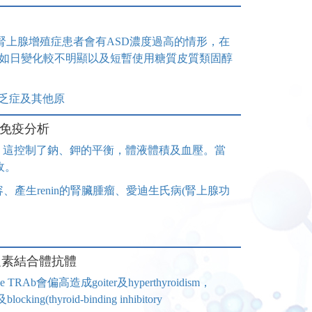
腎上腺增殖症患者會有ASD濃度過高的情形，在
例如日變化較不明顯以及短暫使用糖質皮質類固醇
缺乏症及其他原
性放射免疫分析
cle的第一個階段，這控制了鈉、鉀的平衡，體液體積及血壓。當
收。
、產生renin的腎臟腫瘤、愛迪生氏病(腎上腺功
IA) 甲促素結合體抗體
e TRAb會偏高造成goiter及hyperthyroidism，
locking(thyroid-binding inhibitory