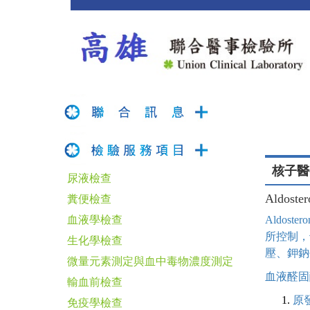
核子醫
尿液檢查
Aldos
糞便檢查
血液學檢查
Aldos
所控制，
生化學檢查
壓、鉀鈉
微量元素測定與血中毒物濃度測定
血液醛固
輸血前檢查
原
免疫學檢查