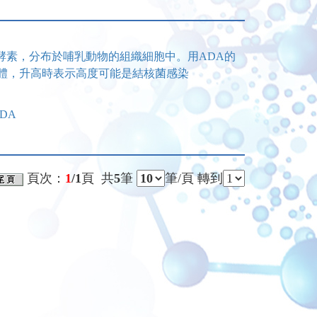
ne)代謝的酵素，分布於哺乳動物的組織細胞中。用ADA的
(CSF)等檢體，升高時表示高度可能是結核菌感染
DA
頁次：
1
/1
頁 共
5
筆
筆/頁 轉到