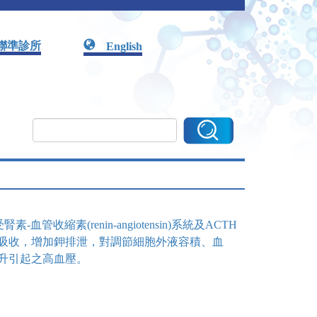
聯準診所
English
管收縮素(renin-angiotensin)系統及ACTH
及水份吸收，增加鉀排泄，對調節細胞外液容積、血
上升引起之高血壓。