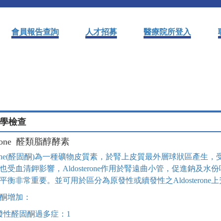
會員報告查詢
人才招募
醫療院所登入
學檢查
terone 醛類脂醇酵素
terone(醛固酮)為一種礦物皮質素，於腎上皮質最外層球狀區產生，受腎素-血
也受血清鉀影響，Aldosterone作用於腎遠曲小管，促進鈉
平衡非常重要。並可用於區分為原發性或續發性之Aldosterone
酮增加：
發性醛固酮過多症：1