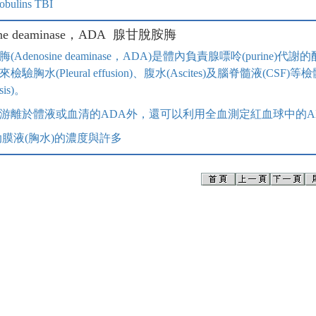
obulins TBI
sine deaminase，ADA 腺甘脫胺脢
(Adenosine deaminase，ADA)是體內負責腺嘌呤(puri
檢驗胸水(Pleural effusion)、腹水(Ascites)及腦脊髓液
osis)。
游離於體液或血清的ADA外，還可以利用全血測定紅血球中的A
肋膜液(胸水)的濃度與許多