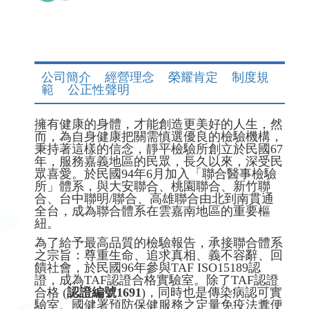
公司簡介
經營理念
榮耀肯定
制度規
範
公正性聲明
擁有健康的身體，才能創造更美好的人生，然
而，為自身健康把關需慎選優良的檢驗機構，
秉持著這樣的信念，靜平檢驗所創立於民國67
年，服務嘉義地區的民眾，長久以來，深受民
眾喜愛。於民國94年6月加入「聯合醫事檢驗
所」體系，與大安聯合、桃園聯合、新竹聯
合、台中聯明/聯合、高雄聯合由北到南貫通
全台，成為聯合體系在雲嘉南地區的重要樞
紐。
為了給予最高品質的檢驗報告，承接聯合體系
之宗旨：尊重生命、追求真相、義不容辭、回
饋社會，於民國96年參與TAF ISO15189認
證，成為TAF認證合格實驗室。除了TAF認證
合格 (
認證編號
1691
)，同時也是傳染病認可實
驗室、國健署預防保健服務之定量免疫法糞便