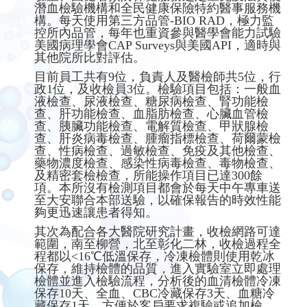
潛血檢驗機構和全民健康保險特約醫事服務機
構。每天使用第三方品管-BIO RAD，極力監
控所內品管，每年也重資參與醫學會能力試驗
美國病理學會CAP Surveys與美國API，適時與
其他院所比對評估。
目前員工共有9位，負責人及醫檢師共5位，行
政1位，及收檢員3位。檢驗項目包括：一般血
液檢查、尿液檢查、糖尿病檢查、腎功能檢
查、肝功能檢查、血脂肪檢查、心臟血管檢
查、胰臟功能檢查、電解質檢查、甲狀腺檢
查、肝炎病毒檢查、腫瘤指標檢查、荷爾蒙檢
查、性病檢查、過敏檢查、免疫及其他檢查、
藥物濃度檢查、感染性病毒檢查、毒物檢查、
及精密套檢檢查，所能操作項目已達300餘
項。本所沒有檢測項目都會於每天中午專車送
至大安聯合本部送驗，以確保報告的時效性能
夠更迅速讓患者得知。
其次為配合各大醫院研究計畫，收檢網路可達
範圍，南至柳營，北至彰化二林，收檢過程全
程都以<16℃低溫保存，冷凍檢體則使用乾冰
保存，維持檢體的品質，進入實驗室立即處理
檢體並進入檢驗流程，分析後的血清檢體冷凍
保存10天、全血、CBC冷藏保存3天、血糖冷
藏保存1天，方便於客戶要求複驗或追加檢