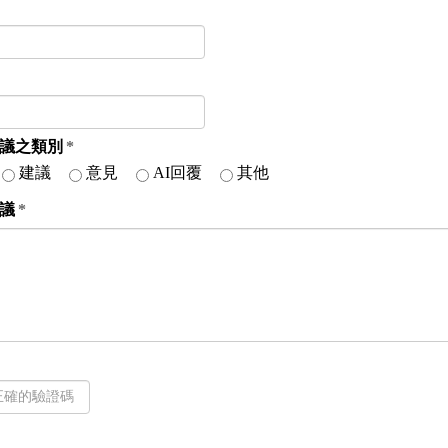
議之類別
*
建議
意見
AI回覆
其他
議
*