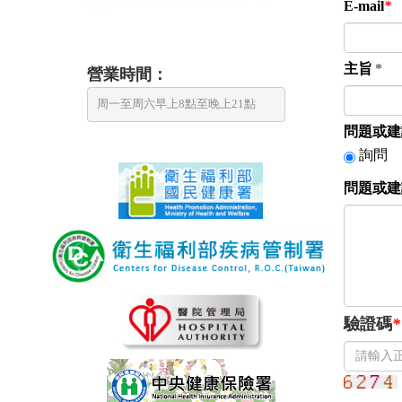
E-mail
*
主旨
*
營業時間：
周一至周六早上8點至晚上21點
問題或建
詢問
問題或建
驗證碼
*