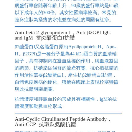
病盛行率會隨著年齡上升，90歲的盛行率約是65歲
以下成年⼈的300倍。其女性罹病率較高。常見的
臨床症狀為搔癢的水疱並在病灶的周圍有紅疹。
Anti-beta 2 glycoprotein-I，Anti-β2GPI IgG
and IgM 抗β2醣蛋白I抗體
β2醣蛋白I又名脂蛋白原H(Apolipoprotein H、Apo-
H、β2GPI)是一種分子量為44 kDa蛋白質的血清輔
因子，具有抑制內在凝血途徑的作用，與血液凝固
的調節、抗磷脂症候群的流產有關。抗心脂抗體的
作用活性需要β2醣蛋白I，產生抗β2醣蛋白I抗體，
自體免疫疾病的硬化、狼瘡在臨床上表現栓塞特徵
與此抗體明顯相關。
抗體濃度和靜脈血栓的形成具有相關性，IgM的抗
體濃度和動脈血栓形成
Anti-Cyclic Citrullinated Peptide Antibody，
Anti-CCP 抗環瓜氨酸抗體