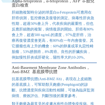
Alpha-fetoprotein，α-fetoprotein，AFP α-胎兒
蛋白檢查
肝細胞複製時分泌的球蛋白α-Fetoprotein可應用在
肝癌偵測，監控療效及復發的測定。病毒性肝炎急
性期，超過50%會上升，代表疾病的嚴重性，但也
反應肝細胞的複製，病情復原的開始。肝癌有80%
會上升，超過500 ng/mL的濃度，97%是肝癌，治
療再復發濃度會更高，有80%在一年內會復發。其
它腫瘤也有上升的機會：60%的卵巢或睪丸惡性畸
胎瘤，53%膀胱癌，8%胃癌。良性的肝臟疾病，
例如慢性肝炎或肝硬化，陽性率大約10-20%。
Anti-Basement Membrane Zone Antibodies，
Anti-BMZ 基底膜帶抗體
抗基底膜帶抗體(Anti-BMZ Ab)，表現在上皮細胞
的基底膜上，可幫助類天皰瘡(Pemphigoid)的診
斷。抗體濃度與疾病活動性相關，可做為臨床監測
病情、療效評估、判斷預後的重要參考。
類天皰瘡為最常見的皮膚水疱性自體免疫疾病。疾