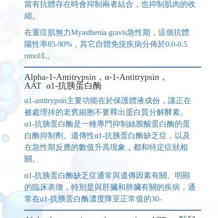
當有抗體存在時會抑制兩者結合，也抑制肌肉的收
縮。
在重症肌無力Myasthenia gravis急性期，這個抗體
陽性率85-90%，其它自體免疫疾病分佈於0.0-0.5
nmol/L。
Alpha-1-Antitrypsin，α-1-Antitrypsin，
AAT α1-抗胰蛋白酶
α1-antitrypsin主要功能在於保護體液成份，讓正在
被處理掉的老舊細胞不要釋出蛋白質分解酵素。
α1-抗胰蛋白酶是一種專門抑制絲胺酸蛋白酶的蛋
白酶抑制劑。遺傳性α1-抗胰蛋白酶缺乏症，以及
在急性期反應的數值升高現象，都和特定症狀相
關。
α1-抗胰蛋白酶缺乏症通常與遺傳因素有關。明顯
的臨床表徵，特別是與肝臟和肺臟有關的疾病，通
常在α1-抗胰蛋白酶濃度降至正常值的30-