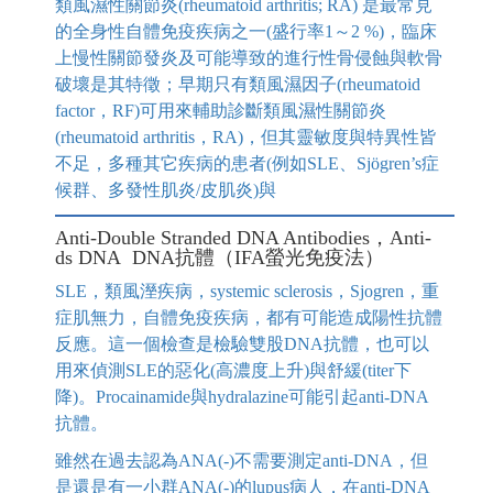
類風濕性關節炎(rheumatoid arthritis; RA) 是最常見
的全身性自體免疫疾病之一(盛行率1～2 %)，臨床
上慢性關節發炎及可能導致的進行性骨侵蝕與軟骨
破壞是其特徵；早期只有類風濕因子(rheumatoid
factor，RF)可用來輔助診斷類風濕性關節炎
(rheumatoid arthritis，RA)，但其靈敏度與特異性皆
不足，多種其它疾病的患者(例如SLE、Sjögren’s症
候群、多發性肌炎/皮肌炎)與
Anti-Double Stranded DNA Antibodies，Anti-
ds DNA DNA抗體（IFA螢光免疫法）
SLE，類風溼疾病，systemic sclerosis，Sjogren，重
症肌無力，自體免疫疾病，都有可能造成陽性抗體
反應。這一個檢查是檢驗雙股DNA抗體，也可以
用來偵測SLE的惡化(高濃度上升)與舒緩(titer下
降)。Procainamide與hydralazine可能引起anti-DNA
抗體。
雖然在過去認為ANA(-)不需要測定anti-DNA，但
是還是有一小群ANA(-)的lupus病人，在anti-DNA