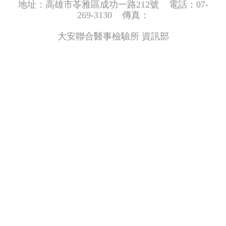
地址：高雄市苓雅區成功一路212號 電話：07-
269-3130 傳真：
大安聯合醫事檢驗所 資訊部